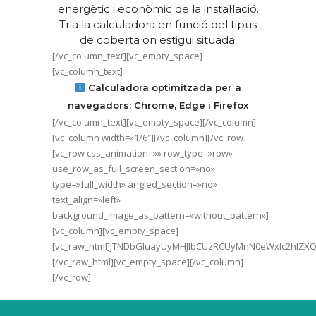
energètic i econòmic de la instal·lació.
Tria la calculadora en funció del tipus
de coberta on estigui situada.
[/vc_column_text][vc_empty_space]
[vc_column_text]
Calculadora optimitzada per a
navegadors: Chrome, Edge i Firefox
[/vc_column_text][vc_empty_space][/vc_column]
[vc_column width=»1/6″][/vc_column][/vc_row]
[vc_row css_animation=»» row_type=»row»
use_row_as_full_screen_section=»no»
type=»full_width» angled_section=»no»
text_align=»left»
background_image_as_pattern=»without_pattern»]
[vc_column][vc_empty_space]
[vc_raw_html]JTNDbGluayUyMHJlbCUzRCUyMnN0eWxlc2hlZXQ
[/vc_raw_html][vc_empty_space][/vc_column]
[/vc_row]