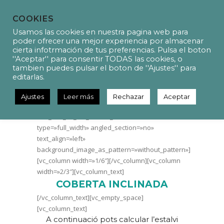
COOKIES
Usamos las cookies en nuestra pagina web para
poder ofrecer una mejor experiencia por almacenar
cierta infotrmación de tus preferencias. Pulsa el boton
''Aceptar'' para consentir TODAS las cookies, o
CALCULADORA
tambien puedes pulsar el boton de ''Ajustes'' para
SOLAR_COBERTA INCLINADA
editarlas.
Ajustes
Leer más
Rechazar
Aceptar
[vc_row css_animation=»» row_type=»row»
use_row_as_full_screen_section=»no»
type=»full_width» angled_section=»no»
text_align=»left»
background_image_as_pattern=»without_pattern»]
[vc_column width=»1/6″][/vc_column][vc_column
width=»2/3″][vc_column_text]
COBERTA INCLINADA
[/vc_column_text][vc_empty_space]
[vc_column_text]
A continuació pots calcular l’estalvi