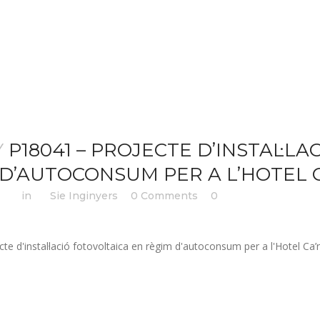
Y
P18041 – PROJECTE D’INSTAL·L
D’AUTOCONSUM PER A L’HOTEL 
:49h
in
by
Sie Inginyers
0 Comments
0
Likes
te d'instal·lació fotovoltaica en règim d'autoconsum per a l'Hotel Ca’n