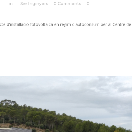
:58h
in
by
Sie Inginyers
0 Comments
0
Likes
te d'instal·lació fotovoltaica en règim d'autoconsum per al Centre de 