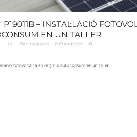
Y
P19011B – INSTAL·LACIÓ FOTOVO
OCONSUM EN UN TALLER
51h
in
by
Sie Inginyers
0 Comments
0
Likes
l·lació fotovoltaica en règim d'autoconsum en un taller...