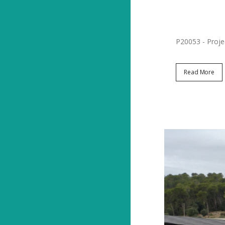
Posted at 08
Share
P20053 - Projec
Read More