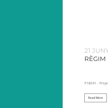
21 JUN
RÈGIM 
Posted at 09
Share
P18041 - Projec
Read More