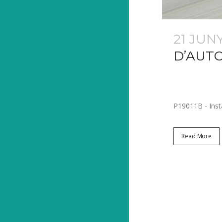
21 JUN
D’AUT
Posted at 09:
Share
P19011B - Insta
Read More