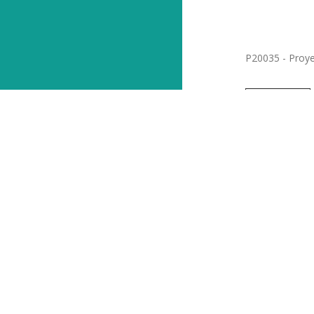
Posted at 09
Compartir
P20035 - Proye
Read More