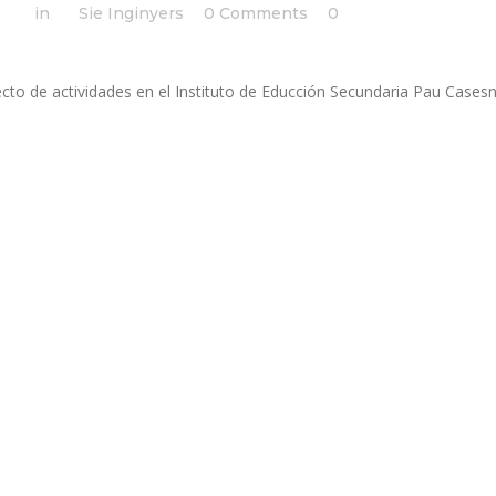
:02h
in
by
Sie Inginyers
0 Comments
0
Likes
cto de actividades en el Instituto de Educción Secundaria Pau Casesno