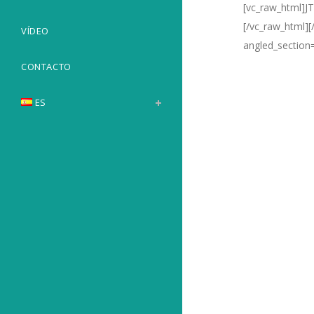
[vc_raw_html
[/vc_raw_html]
VÍDEO
angled_section
CONTACTO
ES