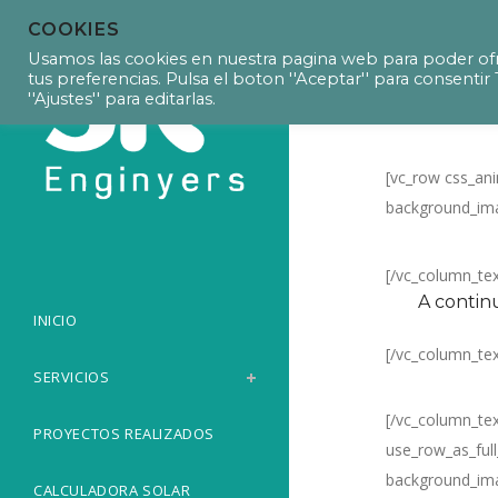
COOKIES
Calculadora
Usamos las cookies en nuestra pagina web para poder ofr
tus preferencias. Pulsa el boton ''Aceptar'' para consent
''Ajustes'' para editarlas.
[vc_row css_ani
background_ima
[/vc_column_te
A contin
INICIO
[/vc_column_te
SERVICIOS
[/vc_column_te
PROYECTOS REALIZADOS
use_row_as_full
background_ima
CALCULADORA SOLAR