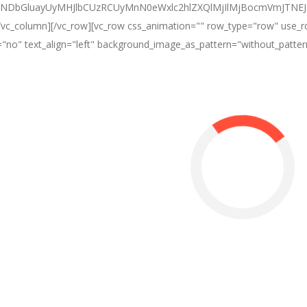
]JTNDbGluayUyMHJlbCUzRCUyMnN0eWxlc2hlZXQlMjIlMjBocmVmJTN
[/vc_column][/vc_row][vc_row css_animation="" row_type="row" use_ro
="no" text_align="left" background_image_as_pattern="without_patte