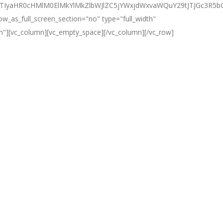
EJTIyaHR0cHMlM0ElMkYlMkZlbWJlZC5jYWxjdWxvaWQuY29tJTJGc3
w_as_full_screen_section="no" type="full_width"
rn"][vc_column][vc_empty_space][/vc_column][/vc_row]