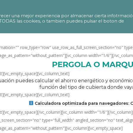
 solar_pergola o marquesina
ecer una mejor experiencia por almacenar cierta infotrmaci
ir TODAS las cookies, o tambien puedes pulsar el boton de
mation="" row_type="row" use_row_as_full_screen_section="no" type="
ge_as_pattern="without_pattern"][vc_column width="1/6"][/vc_colum
PERGOLA O MARQU
xt][vc_empty_space][vc_column_text]
uación puedes calcular el ahorro energético y económico 
función del tipo de cubierta donde vaya
xt][vc_empty_space][vc_column_text]
Calculadora optimizada para navegadores: C
xt][vc_empty_space][/vc_column][vc_column width="1/6"][/vc_column
_screen_section="no" type="full_width" angled_section="no" text_align
ge_as_pattern="without_pattern"][vc_column][vc_empty_space]