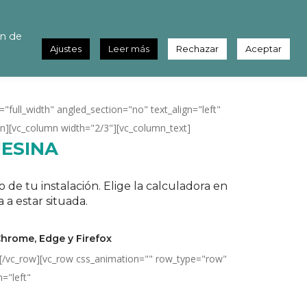
ón de
Ajustes
Leer más
Rechazar
Aceptar
full_width" angled_section="no" text_align="left"
n][vc_column width="2/3"][vc_column_text]
ESINA
de tu instalación. Elige la calculadora en
 a estar situada.
hrome, Edge y Firefox
][/vc_row][vc_row css_animation="" row_type="row"
="left"