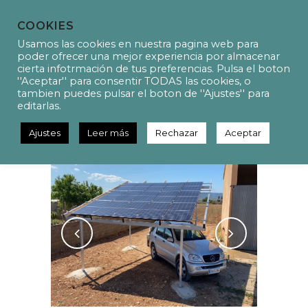
COOKIES
Usamos las cookies en nuestra pagina web para
poder ofrecer una mejor experiencia por almacenar
cierta infotrmación de tus preferencias. Pulsa el boton
''Aceptar'' para consentir TODAS las cookies, o
P21034 – Instalación
tambien puedes pulsar el boton de ''Ajustes'' para
fotovoltaica en régimen de
editarlas.
autoconsumo en una parcela
Ajustes
Leer más
Rechazar
Aceptar