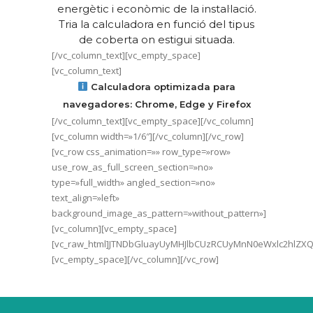
energètic i econòmic de la instal·lació.
Tria la calculadora en funció del tipus
de coberta on estigui situada.
[/vc_column_text][vc_empty_space]
[vc_column_text]
Calculadora optimizada para
navegadores: Chrome, Edge y Firefox
[/vc_column_text][vc_empty_space][/vc_column]
[vc_column width=»1/6″][/vc_column][/vc_row]
[vc_row css_animation=»» row_type=»row»
use_row_as_full_screen_section=»no»
type=»full_width» angled_section=»no»
text_align=»left»
background_image_as_pattern=»without_pattern»]
[vc_column][vc_empty_space]
[vc_raw_html]JTNDbGluayUyMHJlbCUzRCUyMnN0eWxlc2hlZXQ
[vc_empty_space][/vc_column][/vc_row]