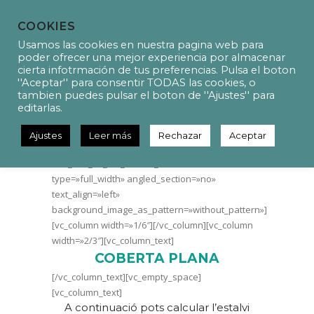
COOKIES
Usamos las cookies en nuestra pagina web para
poder ofrecer una mejor experiencia por almacenar
cierta infotrmación de tus preferencias. Pulsa el boton
''Aceptar'' para consentir TODAS las cookies, o
CALCULADORA
tambien puedes pulsar el boton de ''Ajustes'' para
SOLAR_COBERTA PLANA
editarlas.
Ajustes
Leer más
Rechazar
Aceptar
[vc_row css_animation=»» row_type=»row»
use_row_as_full_screen_section=»no»
type=»full_width» angled_section=»no»
text_align=»left»
background_image_as_pattern=»without_pattern»]
[vc_column width=»1/6″][/vc_column][vc_column
width=»2/3″][vc_column_text]
COBERTA PLANA
[/vc_column_text][vc_empty_space]
[vc_column_text]
A continuació pots calcular l’estalvi