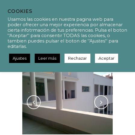
COOKIES
Usamos las cookies en nuestra pagina web para
poder ofrecer una mejor experiencia por almacenar
cierta infotrmación de tus preferencias. Pulsa el boton
''Aceptar'' para consentir TODAS las cookies, o
P9003 Installation projects of
tambien puedes pulsar el boton de ''Ajustes'' para
the Col·legi Públic Son
editarlas.
Espanyolet
Ajustes
Leer más
Rechazar
Aceptar