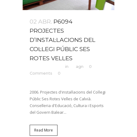
02 ABR.
P6094
PROJECTES
D’INSTAL·LACIONS DEL
COL·LEGI PÚBLIC SES
ROTES VELLES
Posted at 12:33h
in
by
agn
0
Comments
0
Likes
Share
2006. Projectes d'instal·lacions del Col·legi
Públic Ses Rotes Velles de Calvià.
Conselleria d'Educació, Cultura i Esports
del Govern Balear...
Read More