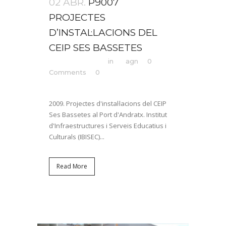
02 ABR.
P9007
PROJECTES
D’INSTAL·LACIONS DEL
CEIP SES BASSETES
Posted at 12:34h
in
by
agn
0
Comments
0
Likes
Share
2009. Projectes d'instal·lacions del CEIP
Ses Bassetes al Port d'Andratx. Institut
d'Infraestructures i Serveis Educatius i
Culturals (IBISEC)...
Read More