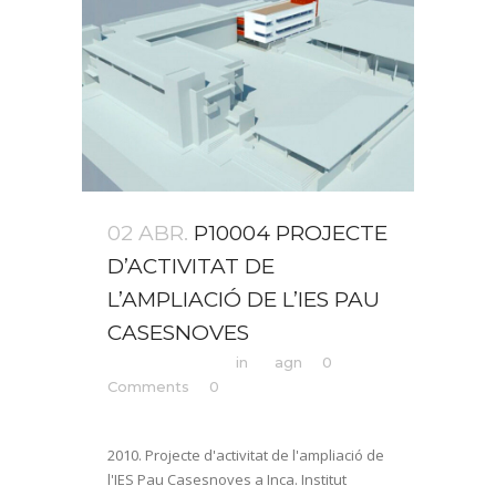
02 ABR.
P10004 PROJECTE
D’ACTIVITAT DE
L’AMPLIACIÓ DE L’IES PAU
CASESNOVES
Posted at 12:35h
in
by
agn
0
Comments
0
Likes
Share
2010. Projecte d'activitat de l'ampliació de
l'IES Pau Casesnoves a Inca. Institut