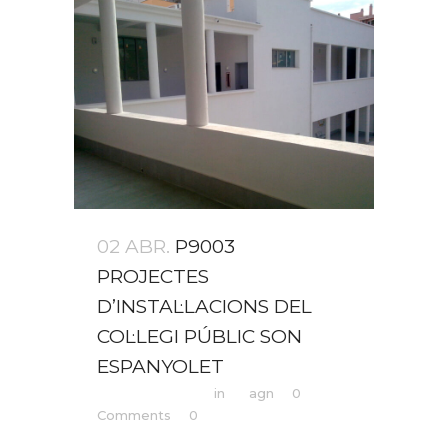
02 ABR.
P9003
PROJECTES
D’INSTAL·LACIONS DEL
COL·LEGI PÚBLIC SON
ESPANYOLET
Posted at 12:34h
in
by
agn
0
Comments
0
Likes
Share