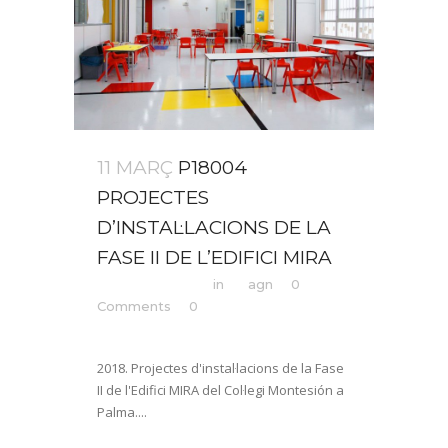
11 MARÇ
P18004
PROJECTES
D’INSTAL·LACIONS DE LA
FASE II DE L’EDIFICI MIRA
Posted at 07:51h
in
by
agn
0
Comments
0
Likes
Share
2018. Projectes d'instal·lacions de la Fase
II de l'Edifici MIRA del Col·legi Montesión a
Palma....