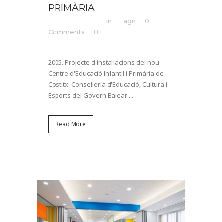
PRIMÀRIA
Posted at 12:32h
in
by
agn
0
Comments
0
Likes
Share
2005. Projecte d'instal·lacions del nou
Centre d'Educació Infantil i Primària de
Costitx. Conselleria d'Educació, Cultura i
Esports del Govern Balear....
Read More