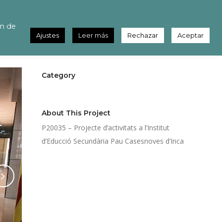
dària Pau Casesnoves d’Inca
ón de
Ajustes
Leer más
Rechazar
Aceptar
Category
Públic
About This Project
P20035 – Projecte d’activitats a l’Institut
d’Educció Secundària Pau Casesnoves d’Inca
Share