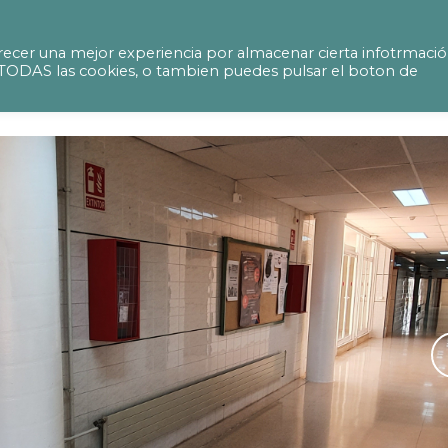
jecte d’activitats a l’Institut d’Educció Secun
ecer una mejor experiencia por almacenar cierta infotrmaci
ir TODAS las cookies, o tambien puedes pulsar el boton de