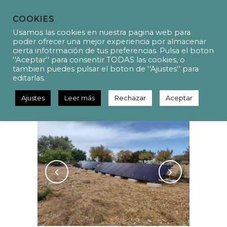
COOKIES
Usamos las cookies en nuestra pagina web para
poder ofrecer una mejor experiencia por almacenar
cierta infotrmación de tus preferencias. Pulsa el boton
''Aceptar'' para consentir TODAS las cookies, o
P21021 – Instal·lació fotovoltaica
tambien puedes pulsar el boton de ''Ajustes'' para
en règim d’autoconsum en
editarlas.
una parcel·la
Ajustes
Leer más
Rechazar
Aceptar