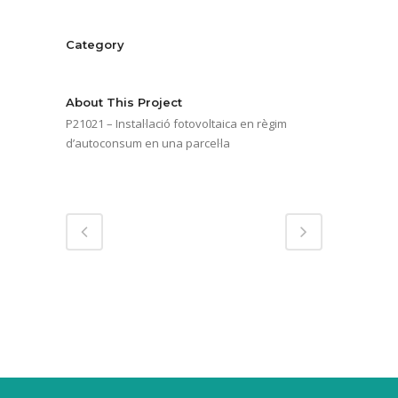
Category
Serveis energètics
About This Project
P21021 – Instal·lació fotovoltaica en règim
d’autoconsum en una parcel·la
Share