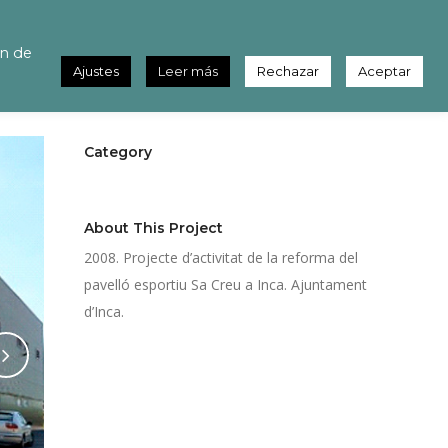
iu Sa Creu
ón de
Ajustes
Leer más
Rechazar
Aceptar
Category
Públic
About This Project
2008. Projecte d’activitat de la reforma del
pavelló esportiu Sa Creu a Inca. Ajuntament
d’Inca.
Share