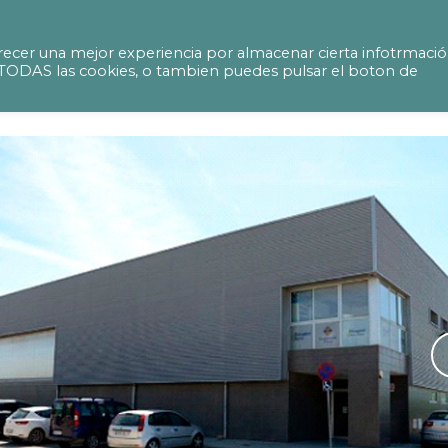
te d’activitat de la reforma del pavelló esport
ecer una mejor experiencia por almacenar cierta infotrmaci
ir TODAS las cookies, o tambien puedes pulsar el boton de