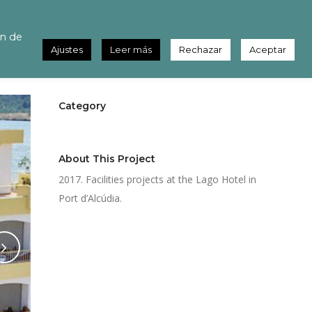
ón de
Ajustes
Leer más
Rechazar
Aceptar
Category
Hotels
About This Project
2017. Facilities projects at the Lago Hotel in
Port d’Alcúdia.
Share