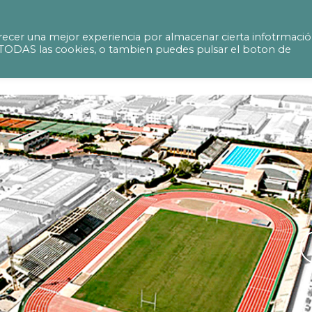
directions on the athletics track and gymnasti
ecer una mejor experiencia por almacenar cierta infotrmaci
ir TODAS las cookies, o tambien puedes pulsar el boton de