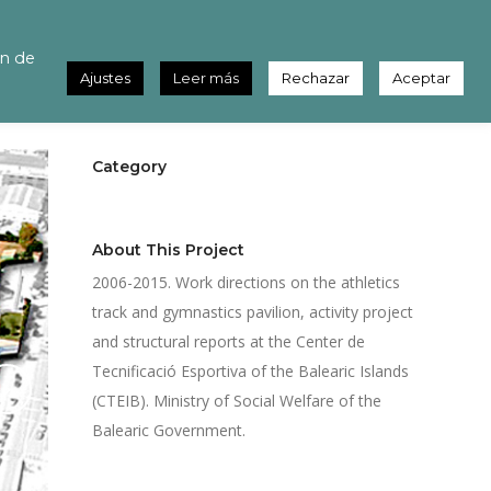
cs pavilion
ón de
Ajustes
Leer más
Rechazar
Aceptar
Category
Public
About This Project
2006-2015. Work directions on the athletics
track and gymnastics pavilion, activity project
and structural reports at the Center de
Tecnificació Esportiva of the Balearic Islands
(CTEIB). Ministry of Social Welfare of the
Balearic Government.
Share