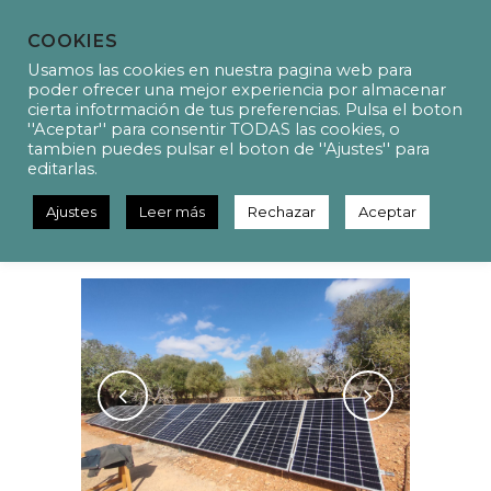
COOKIES
Usamos las cookies en nuestra pagina web para
poder ofrecer una mejor experiencia por almacenar
cierta infotrmación de tus preferencias. Pulsa el boton
''Aceptar'' para consentir TODAS las cookies, o
P20054 – Photovoltaic
tambien puedes pulsar el boton de ''Ajustes'' para
installation for self-
editarlas.
consumption in a single-family
home
Ajustes
Leer más
Rechazar
Aceptar