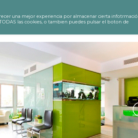
y project of a dental practice
ecer una mejor experiencia por almacenar cierta infotrmaci
ir TODAS las cookies, o tambien puedes pulsar el boton de