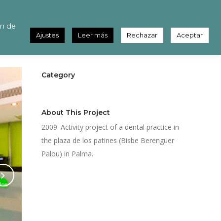
ón de
Ajustes
Leer más
Rechazar
Aceptar
Category
Bussines area
About This Project
2009. Activity project of a dental practice in
the plaza de los patines (Bisbe Berenguer
Palou) in Palma.
Share