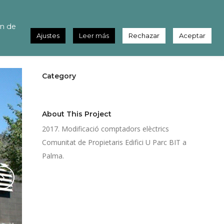
ietaris
ón de
Ajustes
Leer más
Rechazar
Aceptar
Category
Comercial
About This Project
2017. Modificació comptadors elèctrics
Comunitat de Propietaris Edifici U Parc BIT a
Palma.
Share