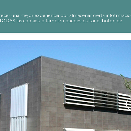
icació comptadors elèctrics Comunitat de Prop
ecer una mejor experiencia por almacenar cierta infotrmaci
ir TODAS las cookies, o tambien puedes pulsar el boton de