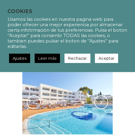
COOKIES
Usamos las cookies en nuestra pagina web para
poder ofrecer una mejor experiencia por almacenar
cierta infotrmación de tus preferencias. Pulsa el boton
''Aceptar'' para consentir TODAS las cookies, o
PH3003 Projecte
tambien puedes pulsar el boton de ''Ajustes'' para
d’instal·lacions de climatització
editarlas.
de l’Hotel Alba
Ajustes
Leer más
Rechazar
Aceptar