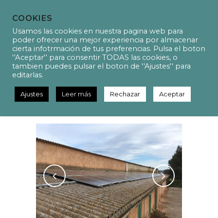
COOKIES
Usamos las cookies en nuestra pagina web para
poder ofrecer una mejor experiencia por almacenar
cierta infotrmación de tus preferencias. Pulsa el boton
''Aceptar'' para consentir TODAS las cookies, o
P20002 – Proyecto de
tambien puedes pulsar el boton de ''Ajustes'' para
instalación fotovoltaica en
editarlas.
régimen de autoconsumo para
el Hotel Son Cosmet
Ajustes
Leer más
Rechazar
Aceptar