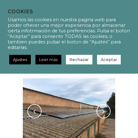
COOKIES
Usamos las cookies en nuestra pagina web para
poder ofrecer una mejor experiencia por almacenar
cierta infotrmación de tus preferencias. Pulsa el boton
''Aceptar'' para consentir TODAS las cookies, o
P20002 – Self-consumption
tambien puedes pulsar el boton de ''Ajustes'' para
photovoltaic installation
editarlas.
project for the Hotel Son
Cosmet
Ajustes
Leer más
Rechazar
Aceptar